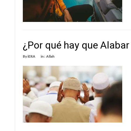
¿Por qué hay que Alabar 
By
iERA
in :
Allah