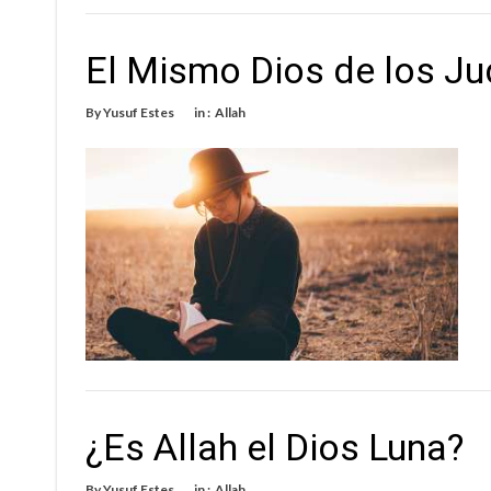
El Mismo Dios de los Jud
By
Yusuf Estes
in :
Allah
¿Es Allah el Dios Luna?
By
Yusuf Estes
in :
Allah