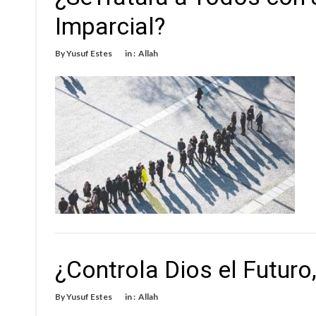
Imparcial?
By
Yusuf Estes
in :
Allah
¿Controla Dios el Futuro
By
Yusuf Estes
in :
Allah