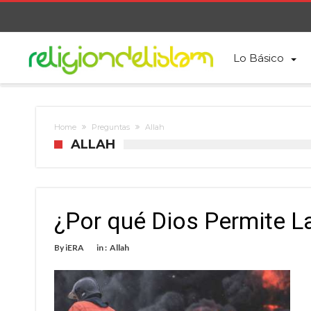
Lo Básico
Home
Preguntas
Allah
ALLAH
¿Por qué Dios Permite 
By
iERA
in :
Allah