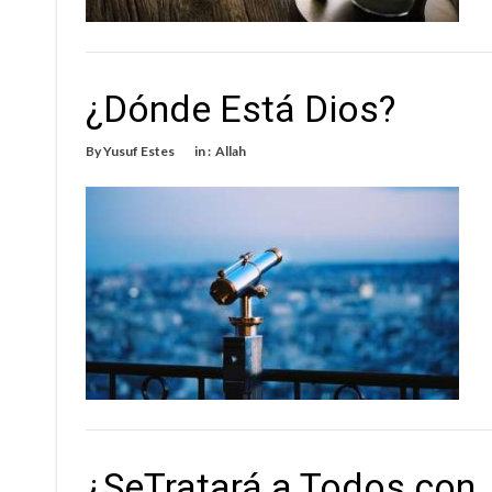
¿Dónde Está Dios?
By
Yusuf Estes
in :
Allah
¿SeTratará a Todos con 