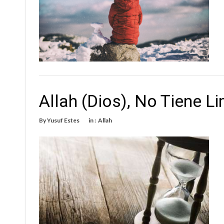
Allah (Dios), No Tiene L
By
Yusuf Estes
in :
Allah