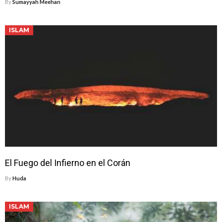
By
Sumayyah Meehan
ISLAM
El Fuego del Infierno en el Corán
By
Huda
ISLAM