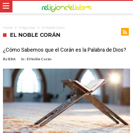
Home
Preguntas
El Noble Corán
EL NOBLE CORÁN
¿Cómo Sabemos que el Corán es la Palabra de Dios?
By
iERA
in :
El Noble Corán