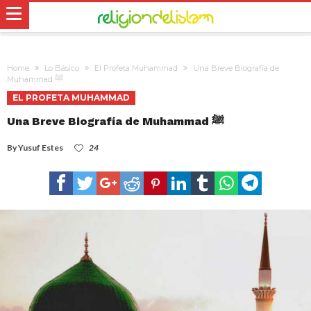
Home
Lo Básico
El Profeta Muhammad
Una Breve Biografía de
Muhammad ﷺ
EL PROFETA MUHAMMAD
Una Breve Biografía de Muhammad ﷺ
By
Yusuf Estes
24