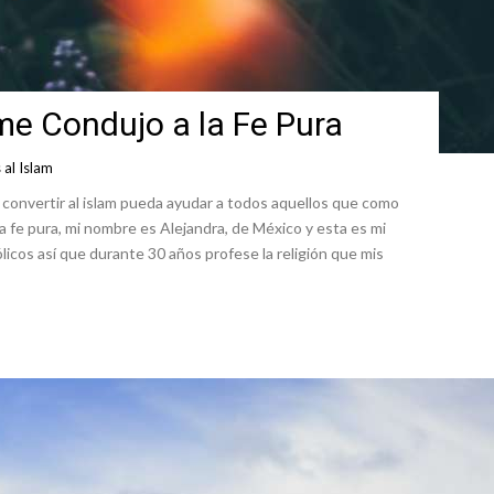
me Condujo a la Fe Pura
al Islam
 convertir al islam pueda ayudar a todos aquellos que como
 fe pura, mi nombre es Alejandra, de México y esta es mi
licos así que durante 30 años profese la religión que mis