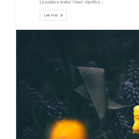
La palabra árabe ‘Islam’ significa …
Lee Mas