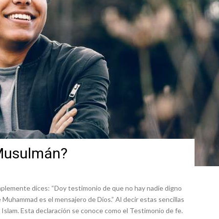
 Musulmán?
plemente dices: “Doy testimonio de que no hay nadie digno
 Muhammad es el mensajero de Dios.” Al decir estas sencillas
el Islam. Esta declaración se conoce como el Testimonio de fe.