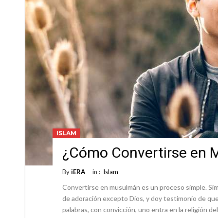
ISLAM
¿Cómo Convertirse en
By
iERA
in :
Islam
Convertirse en musulmán es un proceso simple. Sim
de adoración excepto Dios, y doy testimonio de que
palabras, con convicción, uno entra en la religión d