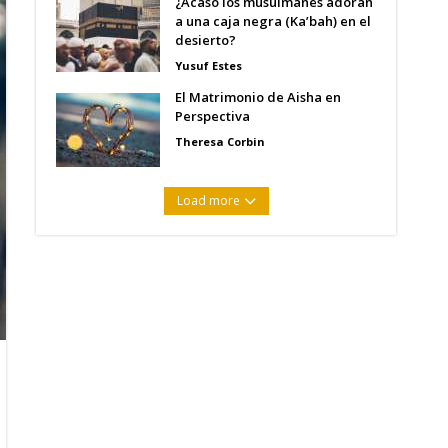
¿Acaso los musulmanes adoran
a una caja negra (Ka’bah) en el
desierto?
Yusuf Estes
El Matrimonio de Aisha en
Perspectiva
Theresa Corbin
Load more