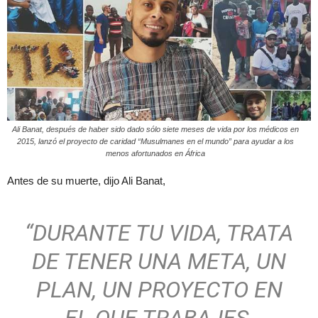
Ali Banat, después de haber sido dado sólo siete meses de vida por los médicos en
2015, lanzó el proyecto de caridad “Musulmanes en el mundo” para ayudar a los
menos afortunados en África
Antes de su muerte, dijo Ali Banat,
“DURANTE TU VIDA, TRATA
DE TENER UNA META, UN
PLAN, UN PROYECTO EN
EL QUE TRABAJES.