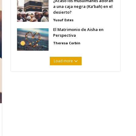
¿Acaso los musulmanes adoran
a una caja negra (Ka’bah) en el
desierto?
Yusuf Estes
El Matrimonio de Aisha en
Perspectiva
Theresa Corbin
Load more