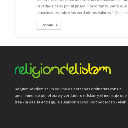
llevadas a cabo por el grupo. Por lo tanto, sentí q
musulmanes sobre los verdaderos valores islámicos
Lee Mas
ReligionDelIslam es un equipo de personas ordinarias con un
amor inmenso por el puro y verdadero el Islam y el mensaje que
trae - la paz, la entrega, la sumisión a Dios Todopoderoso - Allah.