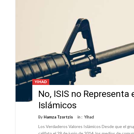
YIHAD
No, ISIS no Representa e
Islámicos
By
Hamza Tzortzis
in :
Yihad
Los Verdaderos Valores Islámicos Desde que el gru
califato el 29 de junio de 2014, los medios de com