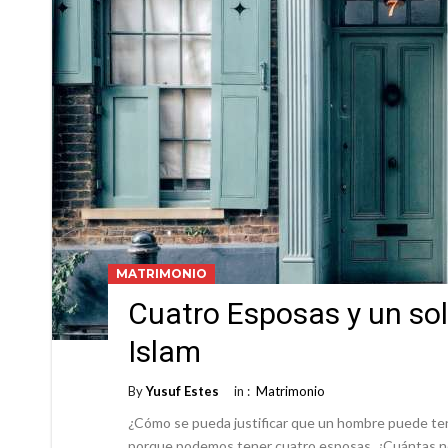
MATRIMONIO
Cuatro Esposas y un sol
Islam
By
Yusuf Estes
in :
Matrimonio
¿Cómo se pueda justificar que un hombre puede tene
porque podemos tener cuatro esposas, ¿Cuántas nov