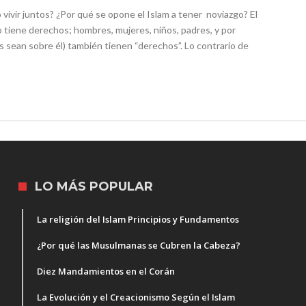
 vivir juntos? ¿Por qué se opone el Islam a tener noviazgo? El
 tiene derechos; hombres, mujeres, niños, padres, y por
es sean sobre él) también tienen “derechos”. Lo contrario de
LO MÁS POPULAR
La religión del Islam Principios y Fundamentos
¿Por qué las Musulmanas se Cubren la Cabeza?
Diez Mandamientos en el Corán
La Evolución y el Creacionismo Según el Islam