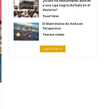
¿Acaso los musulmanes adoran
a una caja negra (Ka’bah) en el
desierto?
Yusuf Estes
El Matrimonio de Aisha en
Perspectiva
Theresa Corbin
Load more