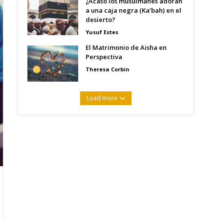
¿Acaso los musulmanes adoran
a una caja negra (Ka’bah) en el
desierto?
Yusuf Estes
El Matrimonio de Aisha en
Perspectiva
Theresa Corbin
Load more