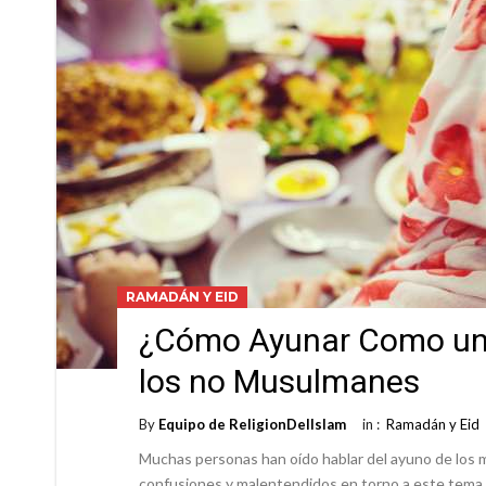
RAMADÁN Y EID
¿Cómo Ayunar Como un
los no Musulmanes
By
Equipo de ReligionDelIslam
in :
Ramadán y Eid
Muchas personas han oído hablar del ayuno de los
confusiones y malentendidos en torno a este tema. P