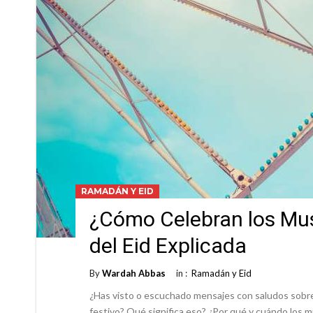
RAMADÁN Y EID
¿Cómo Celebran los Mus
del Eid Explicada
By
Wardah Abbas
in :
Ramadán y Eid
¿Has visto o escuchado mensajes con saludos sobre 
festivo? Qué significa eso? ¿Por qué y cuándo los