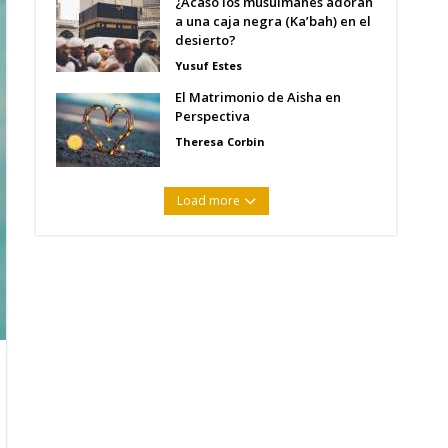
¿Acaso los musulmanes adoran
a una caja negra (Ka’bah) en el
desierto?
Yusuf Estes
El Matrimonio de Aisha en
Perspectiva
Theresa Corbin
Load more