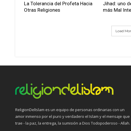
La Tolerancia del Profeta Hacia
Jihad: uno d
Otras Religiones
más Mal Int
Load More
ReligionDelIslam es un equipo de personas ordinarias con un
amor inmenso por el puro y verdadero el Islam y el mensaje que
trae - la paz, la entrega, la sumisión a Dios Todopoderoso - Allah.