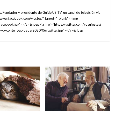
. Fundador y presidente de Guide US TV, un canal de televisión vía
://www.facebook.com/y.estes/" target="_blank"><img
facebook.jpg"></a>&nbsp <a href="https://twitter.com/yusufestes?
om/wp-content/uploads/2020/06/twitter.jpg"></a>&nbsp