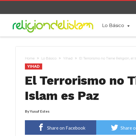
Lo Básico
Home
Lo Básico
Yihad
El Terrorismo no Tiene Religión, el 
YIHAD
El Terrorismo no Ti
Islam es Paz
By
Yusuf Estes
Share on Facebook
Share o