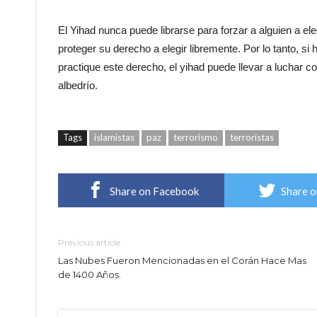
El Yihad nunca puede librarse para forzar a alguien a elegi
proteger su derecho a elegir libremente. Por lo tanto, s
practique este derecho, el yihad puede llevar a luchar con
albedrío.
Tags
islamistas
paz
terrorismo
terroristas
Share on Facebook
Share o
Previous article
Las Nubes Fueron Mencionadas en el Corán Hace Mas
de 1400 Años.